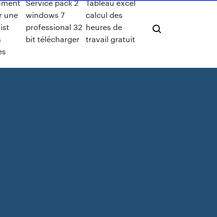
ment
Service pack 2
Tableau excel
r une
windows 7
calcul des
ist
professional 32
heures de
s
bit télécharger
travail gratuit
es