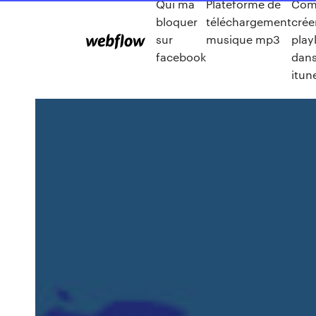
Qui ma
Plateforme de
Com
bloquer
téléchargement
crée
sur
musique mp3
playl
facebook
dan
itun